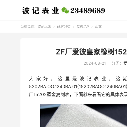
当前位置：
波记玩表
品牌分类
爱彼/AP
正文



ZF厂爱彼皇家橡树15
2024-08-21
分类：
爱
大家好，这里是波记表业。这期
5202BA.OO.1240BA.01(15202BAOO1
厂15202蓝金复刻表，下面就来看看它的具体表