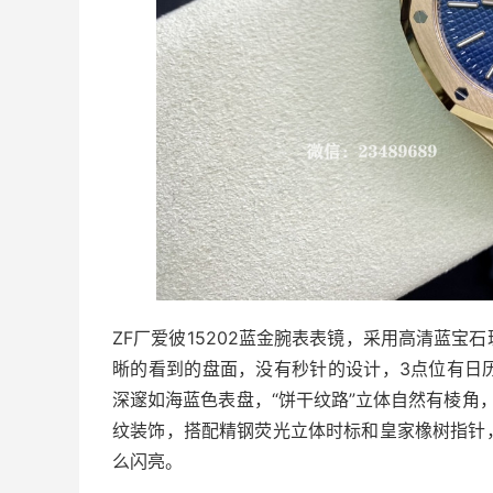
ZF厂爱彼15202蓝金腕表表镜，采用高清蓝
晰的看到的盘面，没有秒针的设计，3点位有日
深邃如海蓝色表盘，“饼干纹路”立体自然有棱角，饼干纹
纹装饰，搭配精钢荧光立体时标和皇家橡树指针
么闪亮。