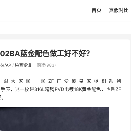
首页
真假对比
202BA蓝金配色做工好不好？
彼/AP
/
腕表资讯
阅读(983)
跟大家聊一聊ZF厂爱彼皇家橡树系列
240BA01)手表，这一枚是316L精钢PVD电镀18K黄金配色，也叫ZF
现。