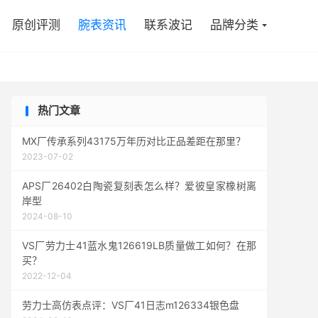

原创评测
腕表资讯
联系波记
品牌分类
热门文章
MX厂传承系列43175万年历对比正品差距在那里？
2023-07-02
APS厂26402白陶瓷复刻表怎么样？爱彼皇家橡树离
岸型
2024-08-10
VS厂劳力士41蓝水鬼126619LB质量做工如何？在那
买？
2022-12-04
劳力士高仿表点评：VS厂41日志m126334银色盘