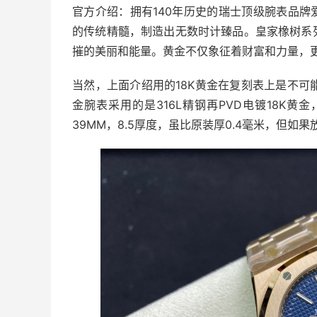
官方介绍：拥有140年历史的瑞士顶级腕表品牌爱彼（
的传统精髓，制造出无数时计臻品。皇家橡树系
摧的美丽和能量。黄金不仅象征着财富和力量，更是贵金
当然，上面介绍用的18K黄金在复刻表上是不可能
金腕表采用的是316L精钢再PVD电镀18K
39MM，8.5厚度，虽比原装厚0.4毫米，但如