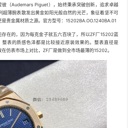
Audemars Piguet），始终秉承突破创新，追求卓越
列超薄腕表散发出黄金如阳光般自然的光芒，象征着坚不可
属材质之源。官方型号：15202BA.OO.1240BA.01
存在的，因为每克金子就五六百块了，所以ZF厂15202蓝
黄金，整表的质感色泽都是比较接近原装效果的。整表直径是
果放在仿表市场上对比，ZF厂是做到全市场最薄的15202。