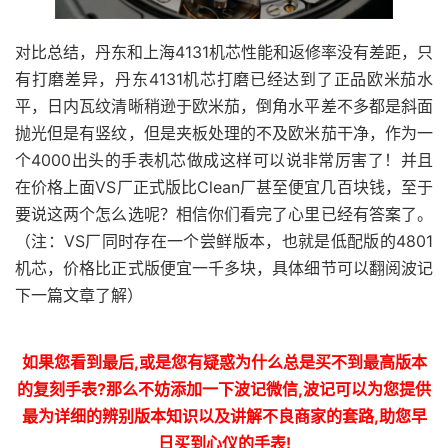
对比总结，丹东和上海4131机芯性能和返修率没有差距，只
有打磨差异，丹东4131机芯打磨已经达到了正品欧米茄水
平，日内瓦纹清晰稍逊于欧米茄，倒角水平差不多都是斜面
抛光但是有竖纹，但是夹板处理的不及欧米茄干净，作为一
个4000出头的手表机芯做成这样可以说非常厉害了！并且
在价格上面VS厂正式版比Clean厂甚至便宜几百块钱，至于
要说这两个怎么选呢？相信你们看完了心里已经有答案了。
（注：VS厂同时存在一个尝鲜版本，也就是低配版的4801
机芯，价格比正式版便宜一千多块，具体细节可以翻阅波记
下一篇文章了解）
如果您看到最后,或是您有疑惑为什么总是买不到最高版本
的复刻手表?那么不妨添加一下波记微信,波记可以为您提供
最为详细的辨别版本知识以及讲解不良商家的套路,助您早
日买到心仪的手表!