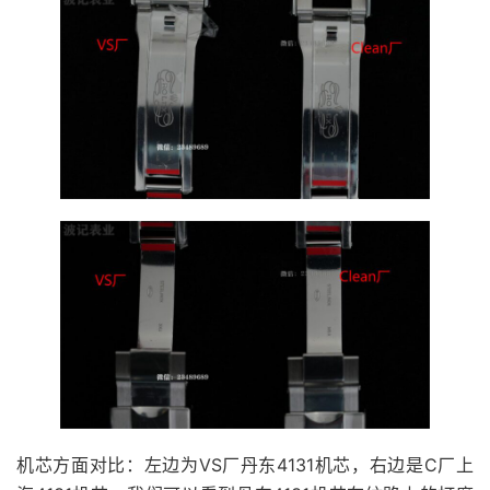
机芯方面对比：左边为VS厂丹东4131机芯，右边是C厂上