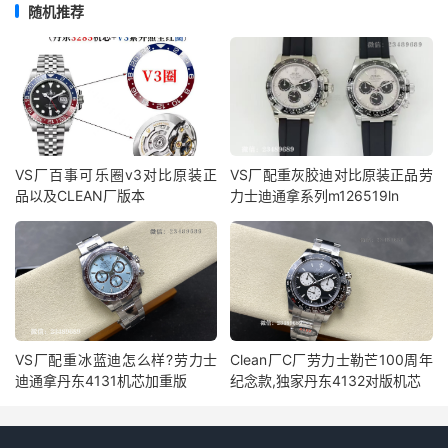
随机推荐
VS厂百事可乐圈v3对比原装正
VS厂配重灰胶迪对比原装正品劳
品以及CLEAN厂版本
力士迪通拿系列m126519ln
VS厂配重冰蓝迪怎么样?劳力士
Clean厂C厂劳力士勒芒100周年
迪通拿丹东4131机芯加重版
纪念款,独家丹东4132对版机芯