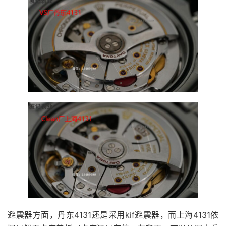
避震器方面，丹东4131还是采用kif避震器，而上海4131依