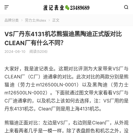


品牌分类
劳力士/Rolex
正文


VS厂丹东4131机芯熊猫迪黑陶迪正式版对比
CLEAN厂有什么不同？
2024-06-10
阅读(5206)
大家好，我是波记表业。这期对比评测为大家带来VS厂与
CLEAN厂（C厂）迪通拿的对比。此次对比的两款分别是熊
猫迪（劳力士m126500LN-0001）以及黑陶迪（劳力士
m126500LN-0002）。下面就通过图文带大家看看VS厂与
C厂迪通拿的，以及机芯上该如何去选择，注：VS厂用的是
丹东4131机芯，Clean厂则是用上海4131机芯。
熊猫迪正面对比：左边是VS厂，右边则是Clean厂，从外观
上来看两者几乎是一模一样，除了表盘颜色和机芯之外，没