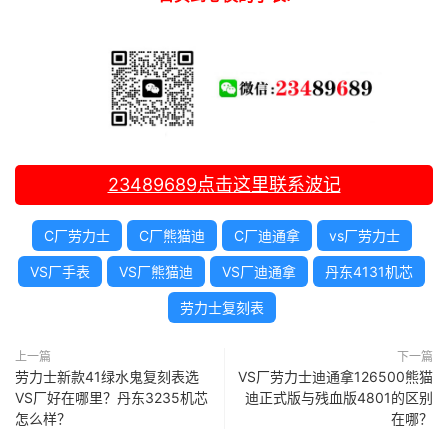
23489689
点击这里联系波记
C厂劳力士
C厂熊猫迪
C厂迪通拿
vs厂劳力士
VS厂手表
VS厂熊猫迪
VS厂迪通拿
丹东4131机芯
劳力士复刻表
上一篇
下一篇
劳力士新款41绿水鬼复刻表选
VS厂劳力士迪通拿126500熊猫
VS厂好在哪里？丹东3235机芯
迪正式版与残血版4801的区别
怎么样？
在哪？