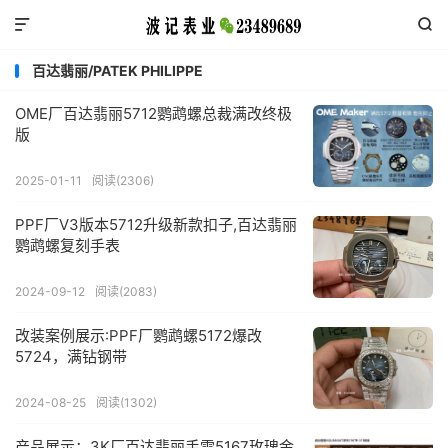


百达翡丽/PATEK PHILIPPE
OME厂百达翡丽5712鹦鹉螺总裁满改终极
版
2025-01-11
阅读(2306)
PPF厂V3版本5712升级新款扣子,百达翡丽
鹦鹉螺复刻手表
2024-09-12
阅读(2083)
改装案例展示:PPF厂鹦鹉螺5172爆改
5724，满钻钢带
2024-08-25
阅读(1302)
产品展示：3K厂百达翡丽手雷5167玫瑰金