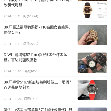
改装代用盘
2024-08-11
阅读(1294)
3K厂百达翡丽鹦鹉螺7118钻圈女表简评，
值得买吗？
2024-08-11
阅读(2229)
DIW厂鹦鹉螺5711全碳纤维黑圣杯黑蓝
盘，百达翡丽改装款
2024-08-10
阅读(1653)
3K厂手雷5167新加坡特别版做工一眼假？
百达翡丽复刻表
2024-08-06
阅读(1618)
3K厂百达翡丽鹦鹉螺5711墨绿改装代用盘