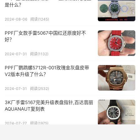
是什么？
2024-08-06
阅读(1245)
PPF厂女款手雷5067中国红还原度好不
好？
2024-07-31
阅读(1132)
PPF厂鹦鹉螺5712R-001玫瑰金灰盘皮带
V2版本升级了什么？
2024-07-31
阅读(2532)
3K厂手雷5167完美升级表盘指针,百达翡丽
AQUANAUT复刻表
2024-07-27
阅读(1975)
3K厂百达翡丽鹦鹉螺5811G白金版330机