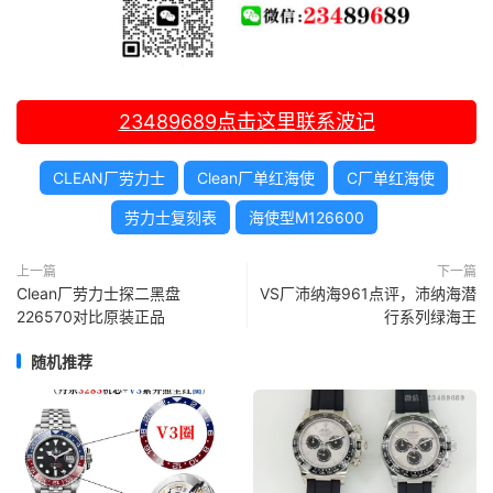
23489689
点击这里联系波记
CLEAN厂劳力士
Clean厂单红海使
C厂单红海使
劳力士复刻表
海使型M126600
上一篇
下一篇
Clean厂劳力士探二黑盘
VS厂沛纳海961点评，沛纳海潜
226570对比原装正品
行系列绿海王
随机推荐