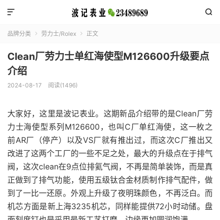


品牌分类
劳力士/Rolex
正文


Clean厂劳力士单红海使型M126600升级要点
介绍
2024-08-17
阅读(1496)
大家好，这里是波记表业。这期新品介绍带的是Clean厂劳
力士海使型系列M126600，也叫C厂单红海使，这一枚之
前AR厂（停产）以及VS厂就有推出过，而这次C厂推出又
改进了这两个工厂的一些不足之处，最大的升级点在于排气
阀，这次clean在9点位排氦气阀，不再是简单装饰，而是真
正做到了排气功能，使用五级钛合金材质制作排气配件，做
到了一比一还原。外观上升级了夜明珠颜色，不再泛白。而
机芯方面是新上海3235机芯，同样能提供72小时动储。盘
面刻度钉也是采用最新工艺打磨，边缘更加圆润饱满。