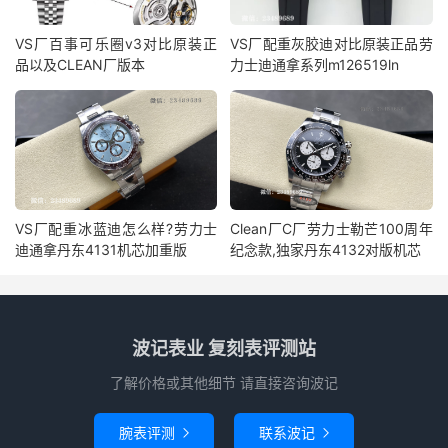
VS厂百事可乐圈v3对比原装正
VS厂配重灰胶迪对比原装正品劳
品以及CLEAN厂版本
力士迪通拿系列m126519ln
VS厂配重冰蓝迪怎么样?劳力士
Clean厂C厂劳力士勒芒100周年
迪通拿丹东4131机芯加重版
纪念款,独家丹东4132对版机芯
波记表业 复刻表评测站
了解价格或其他细节 请直接咨询波记
腕表评测
联系波记

