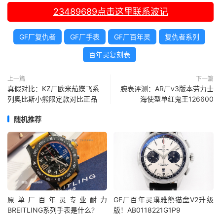
23489689
点击这里联系波记
GF厂复仇者
GF厂手表
GF厂百年灵
复仇者系列
百年灵复刻表
上一篇
下一篇
真假对比：KZ厂欧米茄蝶飞系
腕表评测：AR厂v3版本劳力士
列奥比斯小熊限定款对比正品
海使型单红鬼王126600
随机推荐
原单厂百年灵专业耐力
GF厂百年灵璞雅熊猫盘V2升级
BREITLING系列手表是什么?
版！AB0118221G1P9