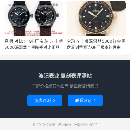
真假对比：GF厂宝珀五十噚
宝珀五十噚深潜器5000红金黑
5000深潜器全黑陶瓷对比正品
盘复刻手表选GF厂版本的理由
波记表业 复刻表评测站
了解价格或其他细节 请直接咨询波记
腕表评测
联系波记


© 2010-2026
波记玩表
网站地图
2022