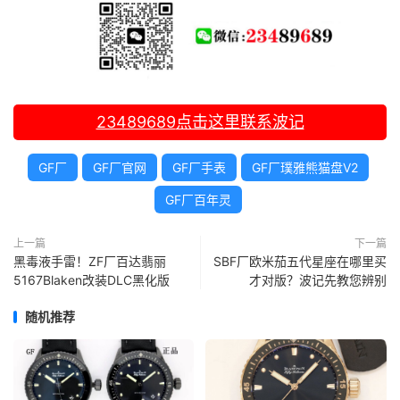
23489689
点击这里联系波记
GF厂
GF厂官网
GF厂手表
GF厂璞雅熊猫盘V2
GF厂百年灵
上一篇
下一篇
黑毒液手雷！ZF厂百达翡丽
SBF厂欧米茄五代星座在哪里买
5167Blaken改装DLC黑化版
才对版？波记先教您辨别
随机推荐