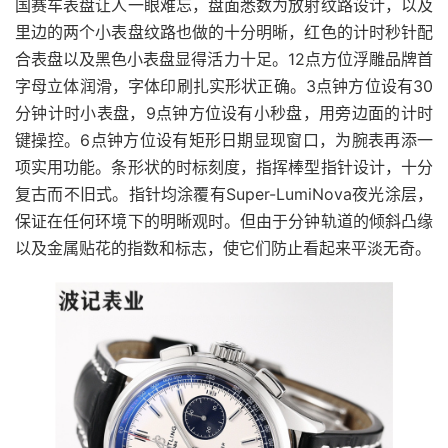
国赛车表盘让人一眼难忘，盘面悉数为放射纹路设计，以及
里边的两个小表盘纹路也做的十分明晰，红色的计时秒针配
合表盘以及黑色小表盘显得活力十足。12点方位浮雕品牌首
字母立体润滑，字体印刷扎实形状正确。3点钟方位设有30
分钟计时小表盘，9点钟方位设有小秒盘，用旁边面的计时
键操控。6点钟方位设有矩形日期显现窗口，为腕表再添一
项实用功能。条形状的时标刻度，指挥棒型指针设计，十分
复古而不旧式。指针均涂覆有Super-LumiNova夜光涂层，
保证在任何环境下的明晰观时。但由于分钟轨道的倾斜凸缘
以及金属贴花的指数和标志，使它们防止看起来平淡无奇。