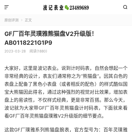


原创评测
正文

GF厂百年灵璞雅熊猫盘V2升级版！
AB0118221G1P9
2023-03-28
阅读(1880)
大家好，这里是波记表业。说到计时码表，自然会想起一个
非常经典的设计，表友们通常称之为“熊猫盘”。因其白色的
表盘上配备了黑色小表盘（或者相反的配色）的样式酷似国
宝大熊猫因此得名，通过这种强烈的视觉对比效果，增加表
盘上的易读性，不仅样式经典，更是非常百搭。那么今天，
波记就为大家带GF厂百年灵熊猫盘计时码表，下面就来看
看GF厂百年灵熊猫盘璞雅V2升级版的细节要点。
这款GF厂璞雅系列熊猫盘腕表，官方型号为：百年灵璞雅