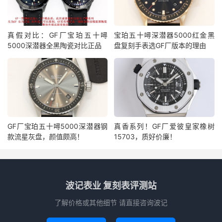
真假对比：GF厂宝珀五十噚
宝珀五十噚深潜器5000红金黑
5000深潜器全黑陶瓷对比正品
盘复刻手表选GF厂版本的理由
GF厂宝珀五十噚5000深潜器钢
真香系列！GF厂爱彼皇家橡树
款流星灰盘，颜值颇高！
15703，质好价廉！
波记表业 复刻表评测站
了解价格或其他细节 请直接咨询波记