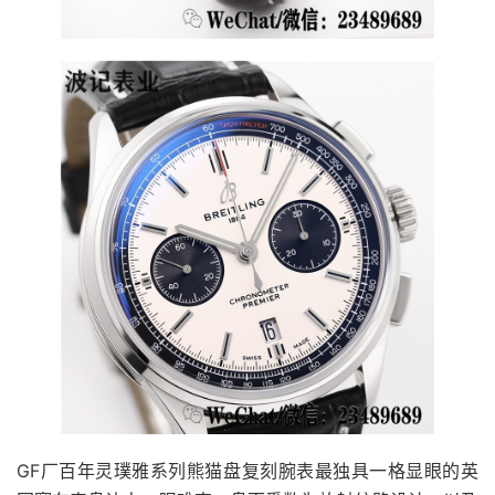
GF厂百年灵璞雅系列熊猫盘复刻腕表最独具一格显眼的英