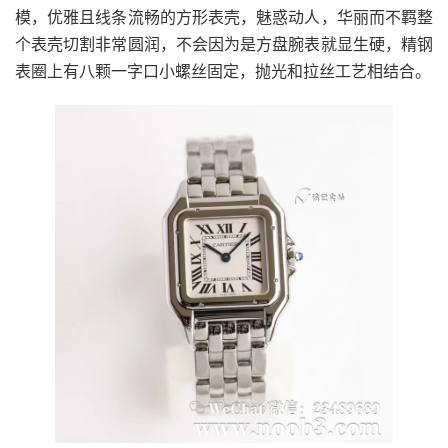
模，优雅且线条流畅的方形表壳，魅惑动人，华丽而不羁整
个表壳切割非常圆润，不会因为是方盘腕表就显生硬，精钢
表圈上有八颗一字口小螺丝固定，抛光和拉丝工艺相结合。