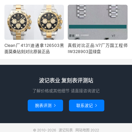
Clean厂4131迪通拿126503黑
真假对比正品:V7厂万国工程师
面莫桑钻刻对比原装正品
IW328903蓝绿盘
波记表业 复刻表评测站
了解价格或其他细节 请直接咨询波记
腕表评测
联系波记


© 2010-2026
波记玩表
网站地图
2022