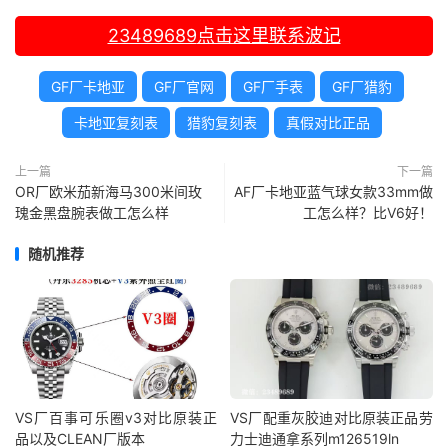
23489689
点击这里联系波记
GF厂卡地亚
GF厂官网
GF厂手表
GF厂猎豹
卡地亚复刻表
猎豹复刻表
真假对比正品
上一篇
下一篇
OR厂欧米茄新海马300米间玫
AF厂卡地亚蓝气球女款33mm做
瑰金黑盘腕表做工怎么样
工怎么样？比V6好！
随机推荐
VS厂百事可乐圈v3对比原装正
VS厂配重灰胶迪对比原装正品劳
品以及CLEAN厂版本
力士迪通拿系列m126519ln