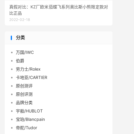
真假对比：KZ厂欧米茄蝶飞系列奥比斯小熊限定款对
比正品
2022-02-18
分类
万国/IWC
伯爵
劳力士/Rolex
卡地亚/CARTIER
原创测评
原创评测
品牌分类
宇舶/HUBLOT
宝珀/Blancpain
帝舵/Tudor