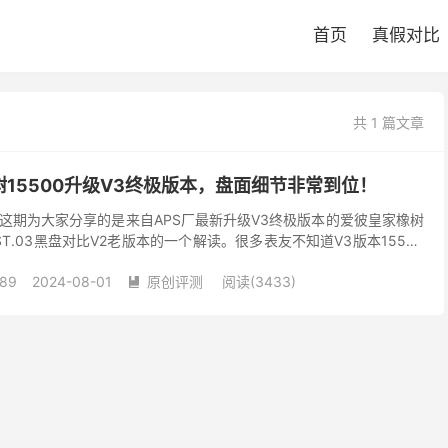
首页
真假对比
共 1 篇文章
树15500升级V3终极版本，盘面细节非常到位！
这期为大家分享的是来自APS厂最新升级V3终极版本的爱彼皇家橡树
220ST.03黑盘对比V2老版本的一个解读。很多表友不知道V3版本15500
图文对比给大家讲解一下V...
89
2024-08-01
原创评测
阅读(3433)
