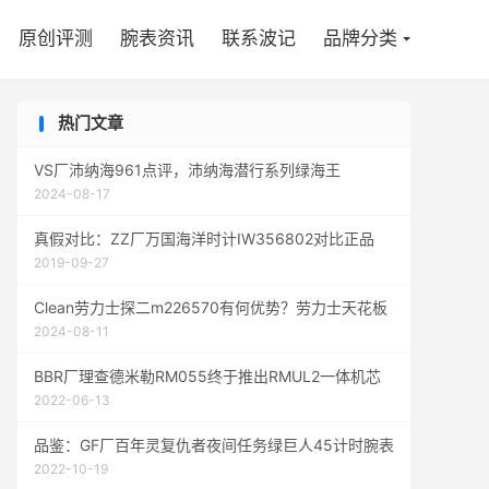

原创评测
腕表资讯
联系波记
品牌分类
热门文章
VS厂沛纳海961点评，沛纳海潜行系列绿海王
2024-08-17
真假对比：ZZ厂万国海洋时计IW356802对比正品
2019-09-27
Clean劳力士探二m226570有何优势？劳力士天花板
2024-08-11
BBR厂理查德米勒RM055终于推出RMUL2一体机芯
2022-06-13
品鉴：GF厂百年灵复仇者夜间任务绿巨人45计时腕表
2022-10-19