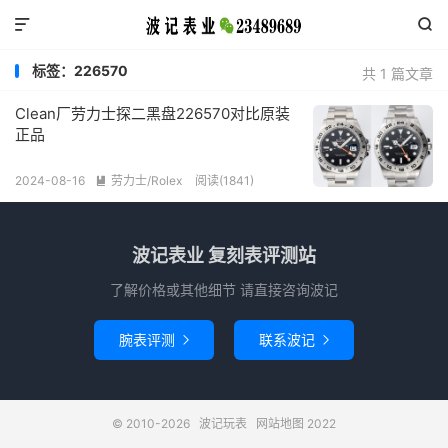


标签：226570
共 1 篇文章
Clean厂劳力士探二黑盘226570对比原装
正品
2024-08-16
劳力士/Rolex
阅读(1841)

波记表业 复刻表评测站
了解价格或其他细节 请直接咨询波记
腕表评测
联系波记


© 2010-2026
波记玩表
网站地图
2022