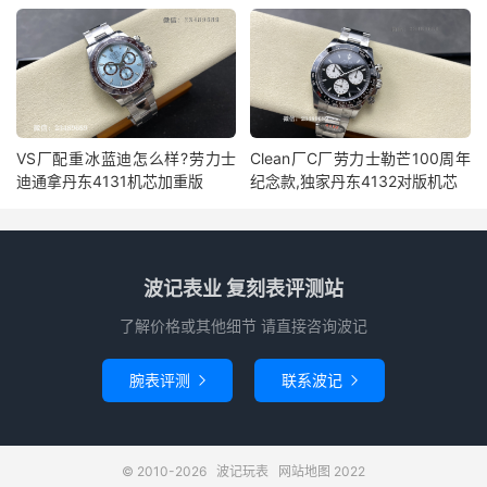
VS厂配重冰蓝迪怎么样?劳力士
Clean厂C厂劳力士勒芒100周年
迪通拿丹东4131机芯加重版
纪念款,独家丹东4132对版机芯
波记表业 复刻表评测站
了解价格或其他细节 请直接咨询波记
腕表评测
联系波记


© 2010-2026
波记玩表
网站地图
2022