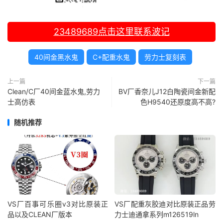
23489689
点击这里联系波记
40间金黑水鬼
C+配重水鬼
劳力士复刻表
上一篇
下一篇
Clean/C厂40间金蓝水鬼,劳力
BV厂香奈儿J12白陶瓷间金新配
士高仿表
色H9540还原度高不高?
随机推荐
VS厂百事可乐圈v3对比原装正
VS厂配重灰胶迪对比原装正品劳
品以及CLEAN厂版本
力士迪通拿系列m126519ln