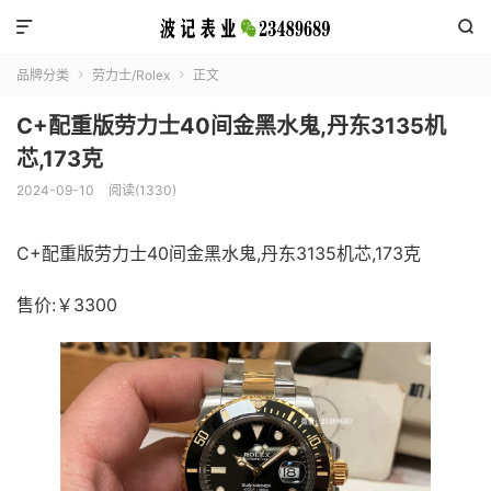


品牌分类
劳力士/Rolex
正文


C+配重版劳力士40间金黑水鬼,丹东3135机
芯,173克
2024-09-10
阅读(1330)
C+配重版劳力士40间金黑水鬼,丹东3135机芯,173克
售价:￥3300