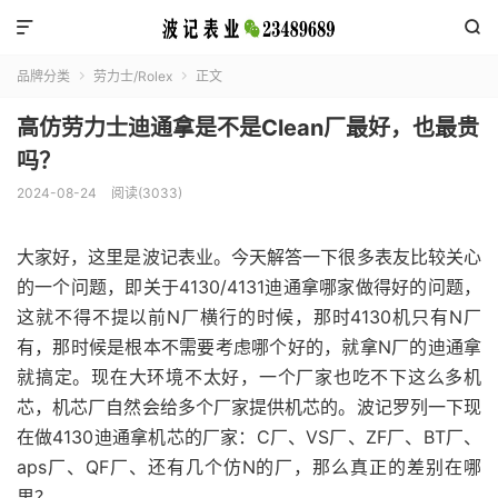


品牌分类
劳力士/Rolex
正文


高仿劳力士迪通拿是不是Clean厂最好，也最贵
吗？
2024-08-24
阅读(3033)
大家好，这里是波记表业。今天解答一下很多表友比较关心
的一个问题，即关于4130/4131迪通拿哪家做得好的问题，
这就不得不提以前N厂横行的时候，那时4130机只有N厂
有，那时候是根本不需要考虑哪个好的，就拿N厂的迪通拿
就搞定。现在大环境不太好，一个厂家也吃不下这么多机
芯，机芯厂自然会给多个厂家提供机芯的。波记罗列一下现
在做4130迪通拿机芯的厂家：C厂、VS厂、ZF厂、BT厂、
aps厂、QF厂、还有几个仿N的厂，那么真正的差别在哪
里？