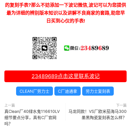
的复刻手表?那么不妨添加一下波记微信,波记可以为您提供
最为详细的辨别版本知识以及讲解不良商家的套路,助您早
日买到心仪的手表!
23489689
点击这里联系波记
CLEAN厂劳力士
C厂迪通拿
劳力士复刻表
上一篇
下一篇
真Clean厂40绿水鬼116610LV
马龙同款！VS厂欧米茄海马300
细节要点分享，真有C厂官网
墨黑陶瓷复刻表怎么样？
吗？