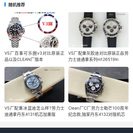
随机推荐
VS厂百事可乐圈v3对比原装正
VS厂配重灰胶迪对比原装正品劳
品以及CLEAN厂版本
力士迪通拿系列m126519ln
VS厂配重冰蓝迪怎么样?劳力士
Clean厂C厂劳力士勒芒100周年
迪通拿丹东4131机芯加重版
纪念款,独家丹东4132对版机芯