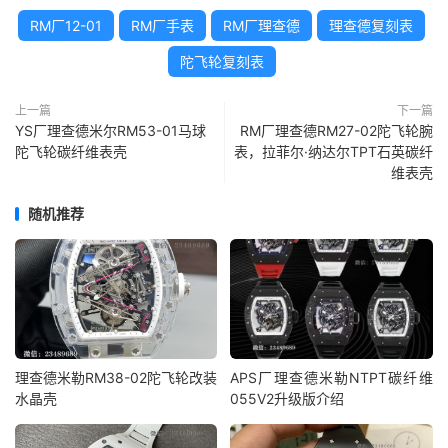
RM厂12-01
RM厂手表
RM厂理查德
理查德复刻表
陀飞轮复刻表
上一篇
下一篇
YS厂理查德米尔RM53-01马球
RM厂理查德RM27-02陀飞轮腕
陀飞轮碳纤维表壳
表，拉菲尔·纳达尔TPT石英碳纤
维表壳
随机推荐
理查德米勒RM38-02陀飞轮改装
APS厂理查德米勒NTPT碳纤维
水晶壳
055V2升级版介绍