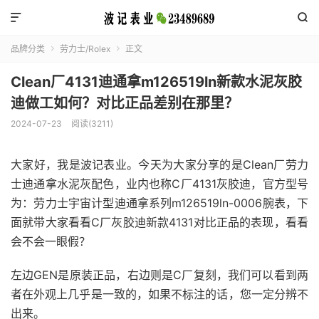


品牌分类
劳力士/Rolex
正文


Clean厂4131迪通拿m126519ln新款水泥灰胶
迪做工如何？对比正品差别在那里？
2024-07-23
阅读(3211)
大家好，我是波记表业。今天为大家分享的是Clean厂劳力
士迪通拿水泥灰配色，业内也称C厂4131灰胶迪，官方型号
为：劳力士宇宙计型迪通拿系列m126519ln-0006腕表，下
面就带大家看看C厂灰胶迪新款4131对比正品的表现，看看
会不会一眼假？
左边GEN是原装正品，右边则是C厂复刻，我们可以看到两
者在外观上几乎是一致的，如果不标注的话，您一定分辨不
出来。