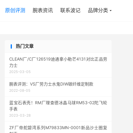

原创评测
腕表资讯
联系波记
品牌分类
热门文章
CLEAN厂/C厂126519迪通拿小勒芒4131对比正品劳
力士
2025-03-05
腕表评测：VS厂劳力士水鬼DIW碳纤维定制款
2022-08-05
蓝宝石表壳！RM厂理查德冰晶马球RM53-02陀飞轮
手表
2023-03-28
ZF厂帝舵碧湾系列M79833MN-0001新品沙士圈复