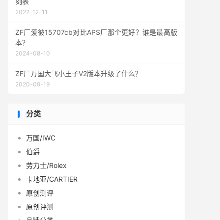
刻表
2022-12-11
ZF厂爱彼15707cb对比APS厂那个更好？谁是最高版
本？
2024-08-10
ZF厂万国大飞小王子V2版本升级了什么？
2020-09-19
分类
万国/IWC
伯爵
劳力士/Rolex
卡地亚/CARTIER
原创测评
原创评测