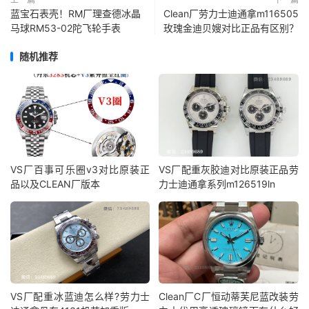
蓝宝石表壳！RM厂理查德冰晶
Clean厂劳力士迪通拿m116505
马球RM53-02陀飞轮手表
玫瑰金迪贝嫂对比正品有区别？
随机推荐
VS厂百事可乐圈v3对比原装正
VS厂配重灰胶迪对比原装正品劳
品以及CLEAN厂版本
力士迪通拿系列m126519ln
VS厂配重冰蓝迪怎么样?劳力士
Clean厂C厂恒动蒂芙尼蓝改装劳