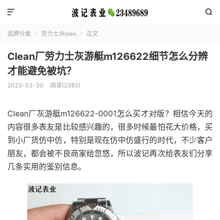


品牌分类
劳力士/Rolex
正文


Clean厂劳力士灰游艇m126622细节怎么分辨
才能避免被坑？
2023-03-30
阅读(2383)
Clean厂灰游艇m126622-0001怎么买才对版？相信今天的
内容很多表友是比较感兴趣的，很多时候最怕花大价格，买
到小厂货仿中仿，特别是现在仿中仿盛行的时代，不少客户
朋友，都会被不良商家给忽悠，所以波记再次给表友们分享
几条实用的鉴别信息。