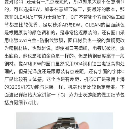
要对比C厂还是有一点点差距的，所以如果大家不在意细节
的，可以选择EW，如果在意细节做工，要最好的版本，那
就非CLEAN/c厂劳力士游艇了，C厂不管哪个方面的做工细
节都是比较优秀，足以秒杀AR与EW，CLEAN的盘面颜色
是根据原装的颜色调和的，是非常接近原装的，还有圈口采
用电镀pvd白金+防指纹镀膜，圈口材质也一般的黄铜更改
为精钢材质，也就是说，即便圈口有磕碰，电镀层破坏。露
出底色，他也是和铂金色是一样的。但是精钢硬度高于一般
铜材。像AR和EW的圈口虽然采用904钢和铂金电镀高抛处
理的，但是光泽度还是跟原装有点差距，还有字面的字体C
厂是比较有立体感，这个也是有差距，机芯C厂是采用上海
的3235机芯功能与原装一样，机芯也是比较稳定精准。下
面波记详细给大家讲解一下C厂劳力士灰游艇的做工细节包
括真假细节对比。