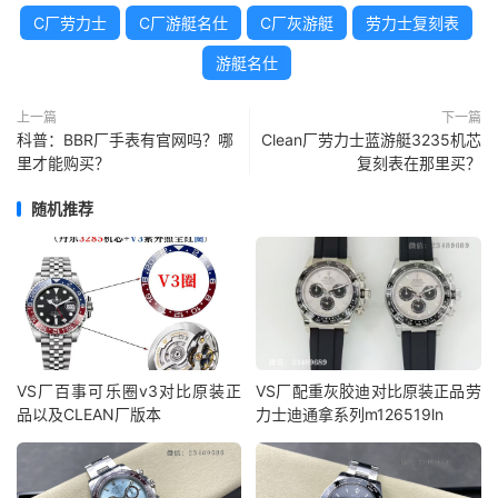
C厂劳力士
C厂游艇名仕
C厂灰游艇
劳力士复刻表
游艇名仕
上一篇
下一篇
科普：BBR厂手表有官网吗？哪
Clean厂劳力士蓝游艇3235机芯
里才能购买？
复刻表在那里买？
随机推荐
VS厂百事可乐圈v3对比原装正
VS厂配重灰胶迪对比原装正品劳
品以及CLEAN厂版本
力士迪通拿系列m126519ln