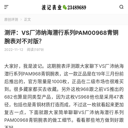


原创评测
正文

测评：VS厂沛纳海潜行系列PAM00968青铜
腕表对不对版？
2022-11-12
阅读(1979)
大家好，我是波记。这期腕表评测跟大家聊下VS厂沛纳海
潜行系列PAM968青铜腕表，这一款正品是在19年三月份前
后推出的，官方限量是1000枚，正品在二级市场也很难买
到。很多藏家都买去收藏。另外这枚968跟之前VS推出的
682也算是同类型产品，因为这枚VS968他也是采用47表
径，包括也是青铜材质打造而成，不过这一枚就看起来更加
复古一点，下面就跟大家简单聊聊VS厂沛纳海潜行系列
PAM00968青铜腕表的做工细节。看看那些地方做到好跟
不好。