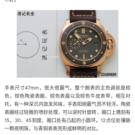
手表尺寸47mm，很大很霸气，整个腕表的主色调就是棕
色，棕色陶瓷表圈、棕色表盘以及棕色牛皮表带，相互衬
托，有一种深沉内敛发风味，手表阳刚霸气而不轻浮。陶瓷
表圈经过轻微的喷砂处理，可以逆时针旋转，圈口上镌刻有
15、30、45刻度，圈口处有凸起的小圆环。12点位处镶嵌
一颗夜明珠，与青铜表表壳形成鲜明的对比。