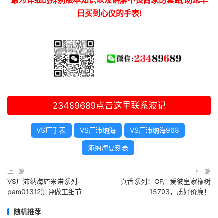
最为详细的辨别版本知识以及讲解不良商家的套路,助您早
日买到心仪的手表!
23489689
点击这里联系波记
VS厂手表
VS厂沛纳海
VS厂沛纳海968
沛纳海复刻表
上一篇
下一篇
VS厂沛纳海庐米诺系列
真香系列！GF厂爱彼皇家橡树
pam01312测评做工细节
15703，质好价廉！
随机推荐