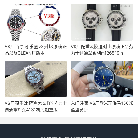
VS厂百事可乐圈v3对比原装正
VS厂配重灰胶迪对比原装正品劳
品以及CLEAN厂版本
力士迪通拿系列m126519ln
VS厂配重冰蓝迪怎么样?劳力士
入门好表!VS厂欧米茄海马150米
迪通拿丹东4131机芯加重版
蓝盘黄针