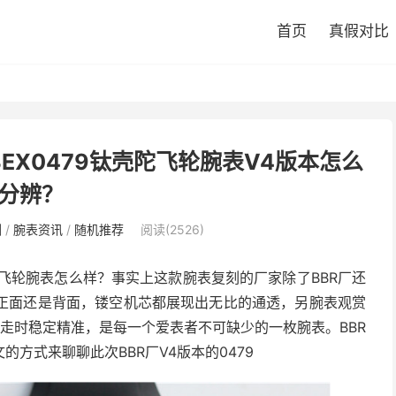
首页
真假对比
BEX0479钛壳陀飞轮腕表V4版本怎么
分辨？
测
/
腕表资讯
/
随机推荐
阅读(2526)
金陀飞轮腕表怎么样？事实上这款腕表复刻的厂家除了BBR厂还
是正面还是背面，镂空机芯都展现出无比的通透，另腕表观赏
，走时稳定精准，是每一个爱表者不可缺少的一枚腕表。BBR
方式来聊聊此次BBR厂V4版本的0479