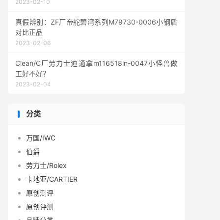
2023-02-10
真假辨别：ZF厂帝舵碧湾系列M79730-0006小钢盾
对比正品
2023-02-06
Clean/C厂劳力士迪通拿m116518ln-0047小怪兽做
工好不好？
2023-02-04
分类
万国/IWC
伯爵
劳力士/Rolex
卡地亚/CARTIER
原创测评
原创评测