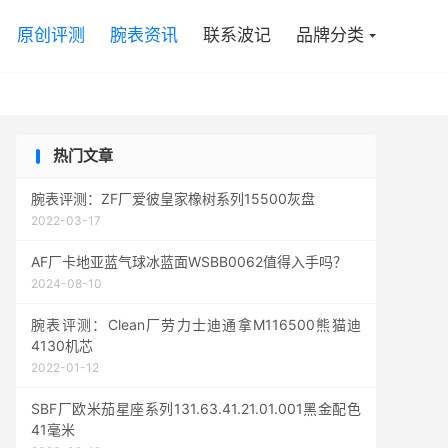

原创评测
腕表资讯
联系波记
品牌分类
热门文章
腕表评测：ZF厂爱彼皇家橡树系列15500灰盘
2022-03-17
AF厂卡地亚蓝气球冰蓝面WSBB0062值得入手吗？
2024-08-10
腕表评测：Clean厂劳力士迪通拿M116500熊猫迪
4130机芯
2022-01-12
SBF厂欧米茄星座系列131.63.41.21.01.001黑金配色
41毫米