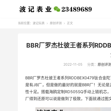
当前位置：
波记玩表
原创评测
正文


BBR厂罗杰杜彼王者系列RDD
2022-11-05
分类：
原创评
BBR厂罗杰杜彼王者系列RDDBEX0479钛合
是有JB厂，但是做的最好的就是BBR厂！无论
性十足。搭载海鸥定制RD505SQ手动上链机芯
厂得到还原可以说是做到了极致，下面就通过图文的