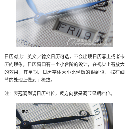
日历对比：英文／德文日历可选，不会出现日历靠上或者卡
历的现象，日历窗口有一个小台阶的设计，在视觉上有放大
的效果，其星期、日历字体大小比例做的很到位，KZ在细
节的处理上做到了极致。
注：表冠调到调日历档位，反方向就是调节星期档位。