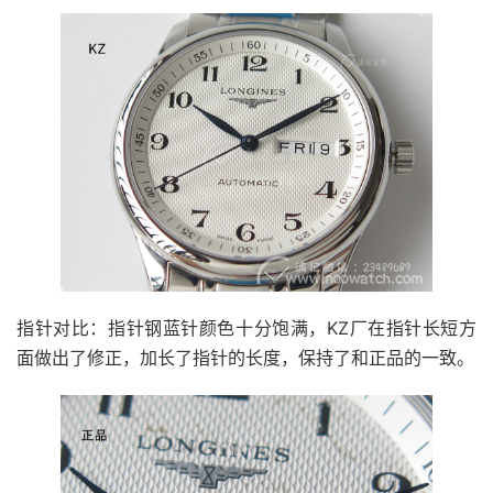
指针对比：指针钢蓝针颜色十分饱满，KZ厂在指针长短方
面做出了修正，加长了指针的长度，保持了和正品的一致。