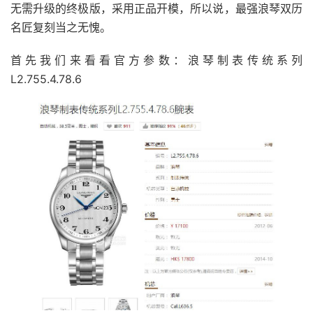
无需升级的终极版，采用正品开模，所以说，最强浪琴双历
名匠复刻当之无愧。
首先我们来看看官方参数：浪琴制表传统系列
L2.755.4.78.6