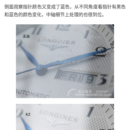
侧面观察指针颜色又变成了蓝色，从不同角度看指针有黑色
和蓝色的颜色变化，中轴细节上处理的也很到位。