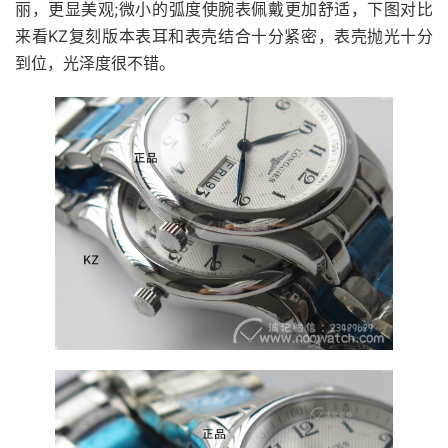
丽，更显美观;微小的弧度使腕表佩戴更加舒适，下图对比
来看KZ复刻版本表耳和表壳结合十分紧密，表壳抛光十分
到位，光泽度很不错。