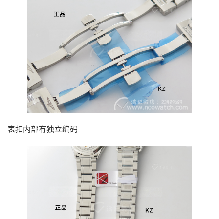
表扣内部有独立编码