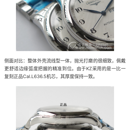
侧面对比：整体外壳流线型一体，抛光打磨的很细致，佩戴
更舒适边缘弧度把握的精准到位。由于KZ采用的是一比一
复刻正品Cal.L636.5机芯，其厚度保持一致。