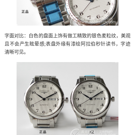
字面对比：白色的盘面上饰有做工精致的银色麦粒纹，美观
且不会产生眩晕感;表盘外缘有漆绘阿拉伯秒针读书，字迹
清晰可见。