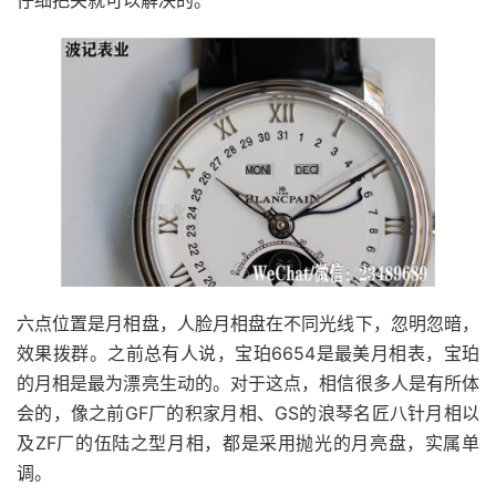
六点位置是月相盘，人脸月相盘在不同光线下，忽明忽暗，
效果拨群。之前总有人说，宝珀6654是最美月相表，宝珀
的月相是最为漂亮生动的。对于这点，相信很多人是有所体
会的，像之前GF厂的积家月相、GS的浪琴名匠八针月相以
及ZF厂的伍陆之型月相，都是采用抛光的月亮盘，实属单
调。