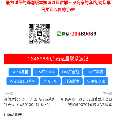
最为详细的辨别版本知识以及讲解不良商家的套路,助您早
日买到心仪的手表!
23489689
点击这里联系波记
6654月相
OM厂6654
OM厂宝珀
OM厂手表
Villeret经典系列
全历月相
升级版本
宝珀复刻表
上一篇
下一篇
真假对比：ZF厂万国飞行员系列
腕表评测：ZF厂万国葡萄牙七日
钛壳大飞Iw501004对比正品
链IW500701玫瑰金V5版本
随机推荐