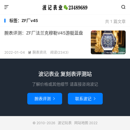


标签：ZF厂v45
共 1 篇文章
腕表评测：ZF厂法兰克穆勒V45游艇蓝盘
2022-01-04
腕表资讯
阅读(2343)

波记表业 复刻表评测站
了解价格或其他细节 请直接咨询波记
腕表评测
联系波记


© 2010-2026
波记玩表
网站地图
2022