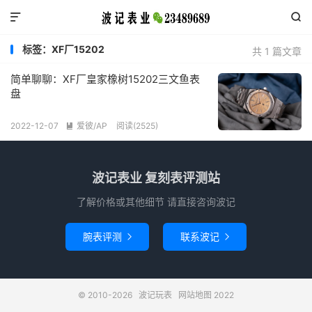


标签：XF厂15202
共 1 篇文章
简单聊聊：XF厂皇家橡树15202三文鱼表
盘
2022-12-07
爱彼/AP
阅读(2525)

波记表业 复刻表评测站
了解价格或其他细节 请直接咨询波记
腕表评测
联系波记


© 2010-2026
波记玩表
网站地图
2022