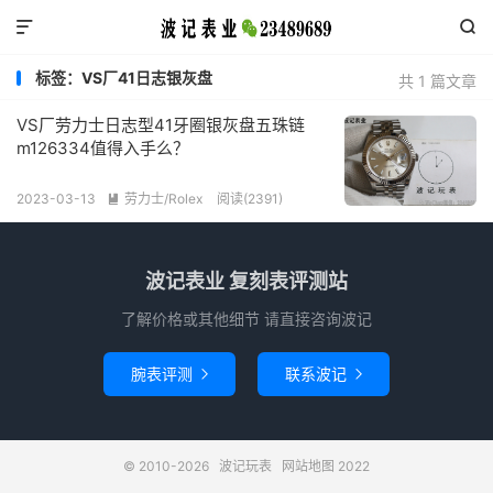


标签：VS厂41日志银灰盘
共 1 篇文章
VS厂劳力士日志型41牙圈银灰盘五珠链
m126334值得入手么？
2023-03-13
劳力士/Rolex
阅读(2391)

波记表业 复刻表评测站
了解价格或其他细节 请直接咨询波记
腕表评测
联系波记


© 2010-2026
波记玩表
网站地图
2022