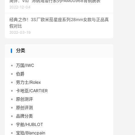
简评：VS厂沛纳海潜行系列PAM00968青铜腕表
2022-12-04
经典之作！3S厂欧米茄星座系列28mm女款与正品真
假对比
2022-03-19
分类
万国/IWC
伯爵
劳力士/Rolex
卡地亚/CARTIER
原创测评
原创评测
品牌分类
宇舶/HUBLOT
宝珀/Blancpain