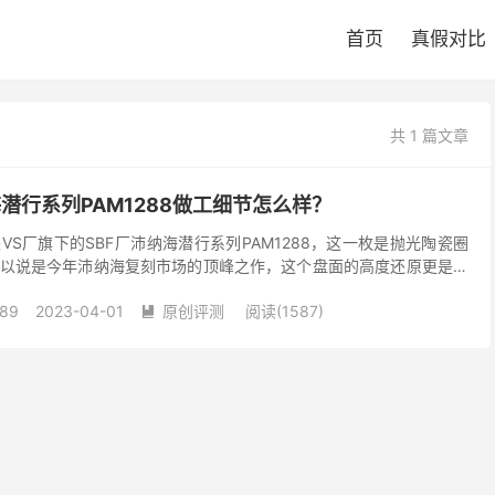
首页
真假对比
共 1 篇文章
海潜行系列PAM1288做工细节怎么样？
S厂旗下的SBF厂沛纳海潜行系列PAM1288，这一枚是抛光陶瓷圈
以说是今年沛纳海复刻市场的顶峰之作，这个盘面的高度还原更是让
刻市场的一个水平！SBF厂也就是VS厂如今盘...
89
2023-04-01
原创评测
阅读(1587)
