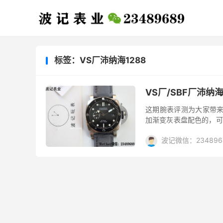
标签：VS厂沛纳海1288
VS厂/SBF厂沛纳
这期腕表评测为大家带来V
加渐变灰表盘配色的，可
众多的表友看到了，如今复
波记微信：234896