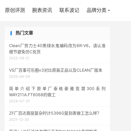

原创评测
腕表资讯
联系波记
品牌分类
热门文章
Clean厂劳力士40黑绿水鬼编码改为6R-V6，请认准
细节避免仿C充货
2023-08-21
VS厂百事可乐圈v3对比原装正品以及CLEAN厂版本
2025-06-09
简单介绍下原单厂泰格豪雅竞潜300系列
WAY211A.FT6068的做工
2024-07-31
ZF厂百达翡丽复杂时计5396G复刻表做工怎么样？
2021-12-30