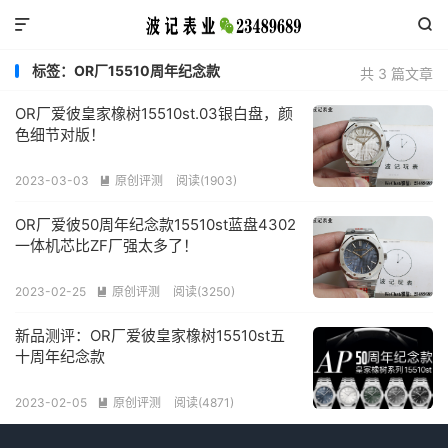


标签：OR厂15510周年纪念款
共 3 篇文章
OR厂爱彼皇家橡树15510st.03银白盘，颜
色细节对版！
2023-03-03
原创评测
阅读(1903)

OR厂爱彼50周年纪念款15510st蓝盘4302
一体机芯比ZF厂强太多了！
2023-02-25
原创评测
阅读(3250)

新品测评：OR厂爱彼皇家橡树15510st五
十周年纪念款
2023-02-05
原创评测
阅读(4871)
