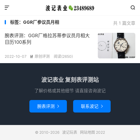


标签：GGR厂参议员月相
共 1 篇文章
腕表评测：GGR厂格拉苏蒂参议员月相大
日历100系列
2022-10-07
原创评测
阅读(2650)

波记表业 复刻表评测站
了解价格或其他细节 请直接咨询波记
腕表评测
联系波记


© 2010-2026
波记玩表
网站地图
2022