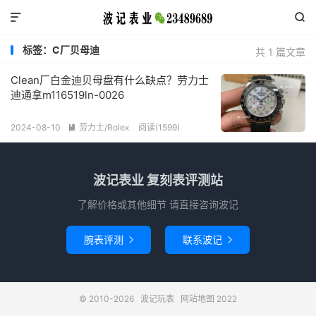


标签：C厂贝母迪
共 1 篇文章
Clean厂白金迪贝母盘有什么缺点？劳力士
迪通拿m116519ln-0026
2024-08-10
劳力士/Rolex
阅读(1599)

波记表业 复刻表评测站
了解价格或其他细节 请直接咨询波记
腕表评测
联系波记


© 2010-2026
波记玩表
网站地图
2022