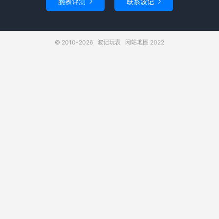
腕表评测
联系波记


© 2010-2026
波记玩表
网站地图
2022