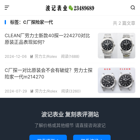


标签：C厂探险家一代
共 2 篇文章
CLEAN厂劳力士新款40探一224270对比
原装正品表现如何?
2024-12-06
劳力士/Rolex
阅读(1688)

C厂探一对比原装会不会有破绽？劳力士探
险家一代m214270
2024-07-29
劳力士/Rolex
阅读(3260)

波记表业 复刻表评测站
了解价格或其他细节 请直接咨询波记