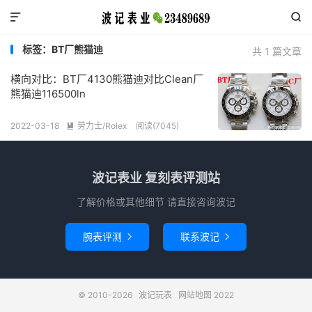


标签：BT厂熊猫迪
共 1 篇文章
横向对比：BT厂4130熊猫迪对比Clean厂
熊猫迪116500ln
2022-03-18
劳力士/Rolex
阅读(7045)

波记表业 复刻表评测站
了解价格或其他细节 请直接咨询波记
腕表评测
联系波记


© 2010-2026
波记玩表
网站地图
2022