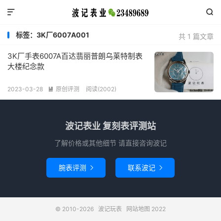


标签：3K厂6007A001
共 1 篇文章
3K厂手表6007A百达翡丽普朗乌莱特制表
大楼纪念款
2023-03-28
原创评测
阅读(2002)

波记表业 复刻表评测站
了解价格或其他细节 请直接咨询波记
腕表评测
联系波记


© 2010-2026
波记玩表
网站地图
2022