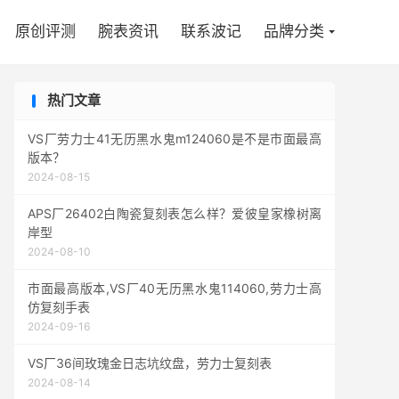

原创评测
腕表资讯
联系波记
品牌分类
热门文章
VS厂劳力士41无历黑水鬼m124060是不是市面最高
版本？
2024-08-15
APS厂26402白陶瓷复刻表怎么样？爱彼皇家橡树离
岸型
2024-08-10
市面最高版本,VS厂40无历黑水鬼114060,劳力士高
仿复刻手表
2024-09-16
VS厂36间玫瑰金日志坑纹盘，劳力士复刻表
2024-08-14