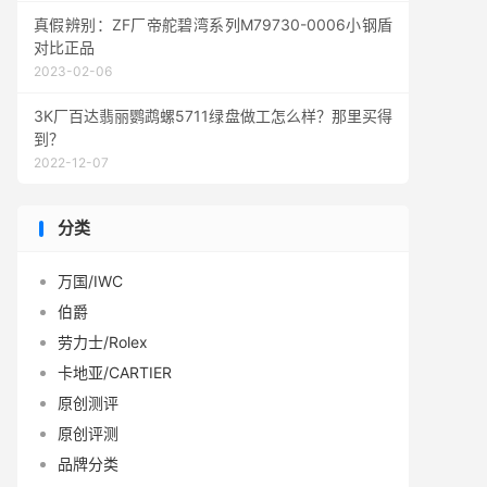
真假辨别：ZF厂帝舵碧湾系列M79730-0006小钢盾
对比正品
2023-02-06
3K厂百达翡丽鹦鹉螺5711绿盘做工怎么样？那里买得
到？
2022-12-07
分类
万国/IWC
伯爵
劳力士/Rolex
卡地亚/CARTIER
原创测评
原创评测
品牌分类