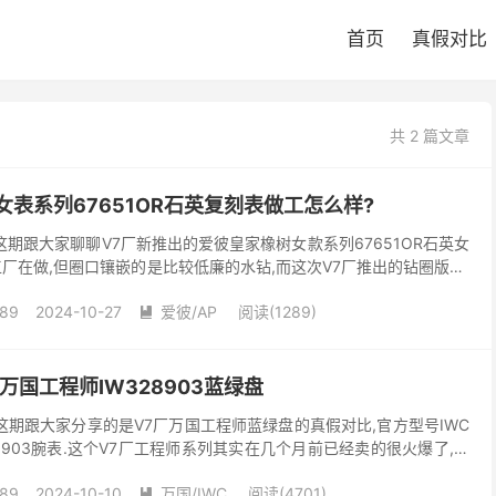
首页
真假对比
共 2 篇文章
女表系列67651OR石英复刻表做工怎么样?
这期跟大家聊聊V7厂新推出的爱彼皇家橡树女款系列67651OR石英女
厂在做,但圈口镶嵌的是比较低廉的水钻,而这次V7厂推出的钻圈版本,
水晶钻,火彩更漂亮,更闪,可以达到...
89
2024-10-27
爱彼/AP
阅读(1289)

万国工程师IW328903蓝绿盘
这期跟大家分享的是V7厂万国工程师蓝绿盘的真假对比,官方型号IWC
8903腕表.这个V7厂工程师系列其实在几个月前已经卖的很火爆了,尤
跟大家说过,V7厂是有拿正品蓝绿盘...
89
2024-10-10
万国/IWC
阅读(4701)
