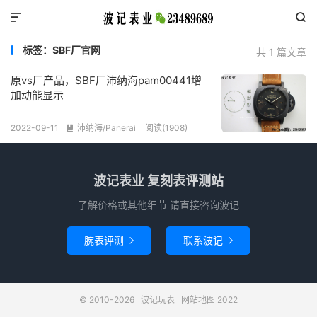


标签：SBF厂官网
共 1 篇文章
原vs厂产品，SBF厂沛纳海pam00441增
加动能显示
2022-09-11
沛纳海/Panerai
阅读(1908)

波记表业 复刻表评测站
了解价格或其他细节 请直接咨询波记
腕表评测
联系波记


© 2010-2026
波记玩表
网站地图
2022