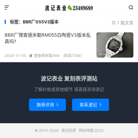


标签：BBR厂055V3版本
共 1 篇文章
BBR厂理查德米勒RM055白陶瓷V3版本乱
真吗?
2024-11-05
理查德米勒/RM
阅读(1294)

波记表业 复刻表评测站
了解价格或其他细节 请直接咨询波记
腕表评测
联系波记


© 2010-2026
波记玩表
网站地图
2022